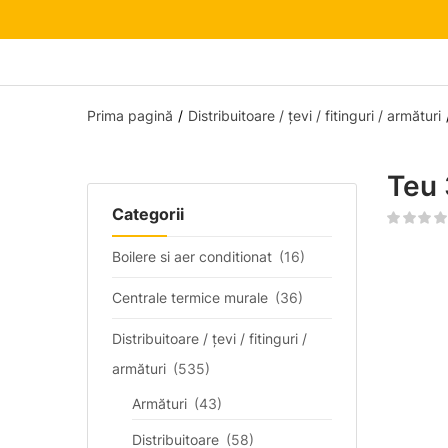
Prima pagină
Distribuitoare / țevi / fitinguri / armături
Teu
Categorii
Boilere si aer conditionat
(16)
Centrale termice murale
(36)
Distribuitoare / țevi / fitinguri /
armături
(535)
Armături
(43)
Distribuitoare
(58)