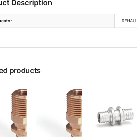
uct Description
ucator
REHAU
ed products