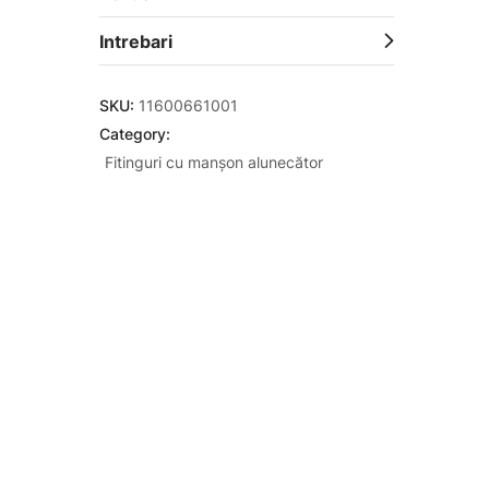
Intrebari
SKU:
11600661001
Category:
Fitinguri cu manșon alunecător