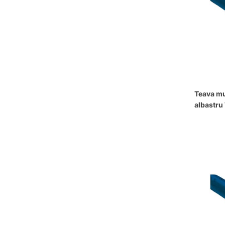
Teava mul
albastr