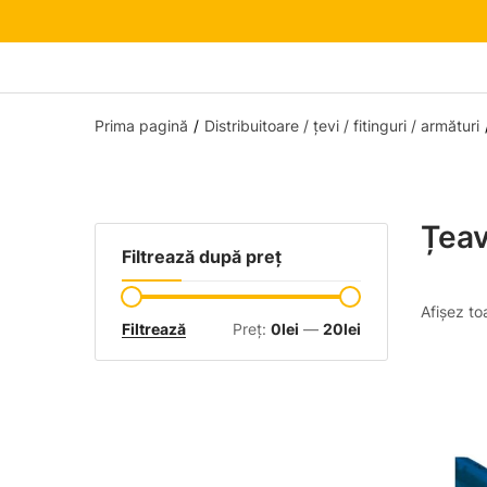
Prima pagină
Distribuitoare / țevi / fitinguri / armături
Țeav
Filtrează după preț
Afișez to
Filtrează
Preț:
0lei
—
20lei