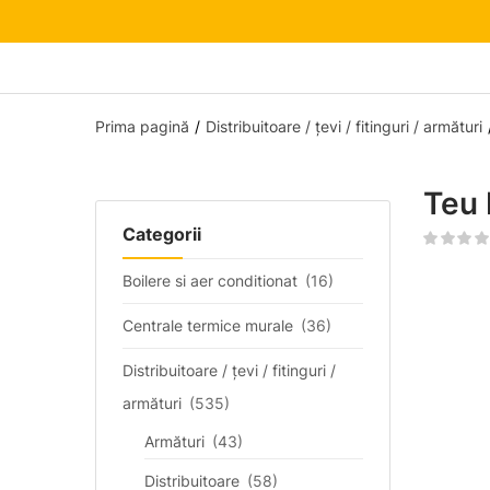
Prima pagină
Distribuitoare / țevi / fitinguri / armături
Teu
Categorii
Boilere si aer conditionat
(16)
Centrale termice murale
(36)
Distribuitoare / țevi / fitinguri /
armături
(535)
Armături
(43)
Distribuitoare
(58)