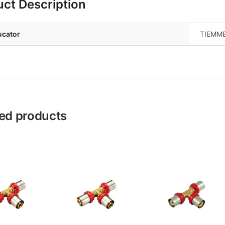
uct Description
ucator
TIEMM
ed products