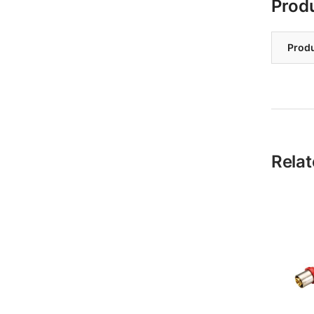
Prod
Prod
Relat