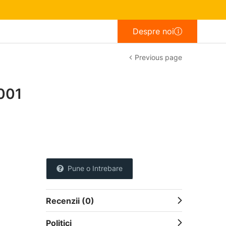
Despre noi
Previous page
001
Pune o Intrebare
Recenzii (0)
Politici