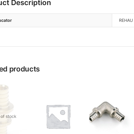
uct Description
ucator
REHAU
ed products
 of stock