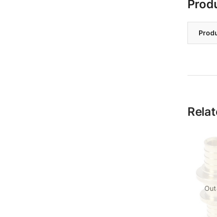
Prod
Prod
Relat
Out