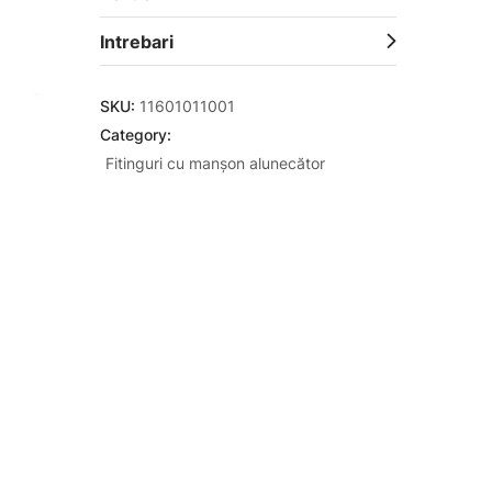
Intrebari
SKU:
11601011001
Category:
Fitinguri cu manșon alunecător