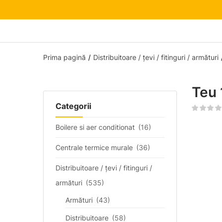
Prima pagină
Distribuitoare / țevi / fitinguri / armături
Teu
Categorii
Boilere si aer conditionat
(16)
Centrale termice murale
(36)
Distribuitoare / țevi / fitinguri /
armături
(535)
Armături
(43)
Distribuitoare
(58)