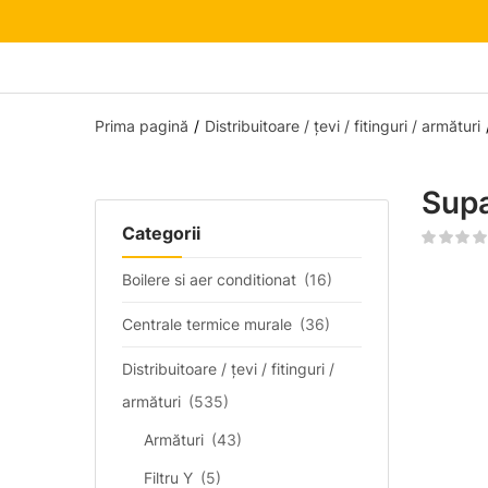
Prima pagină
Distribuitoare / țevi / fitinguri / armături
Supa
Categorii
Boilere si aer conditionat
(16)
Centrale termice murale
(36)
Distribuitoare / țevi / fitinguri /
armături
(535)
Armături
(43)
Filtru Y
(5)