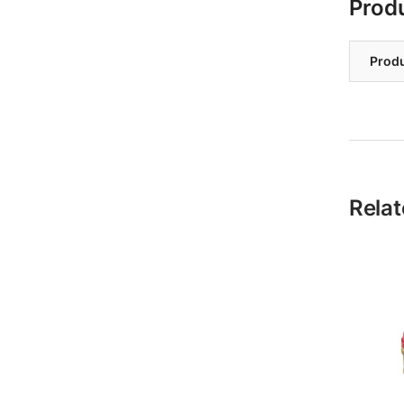
Prod
Prod
Relat