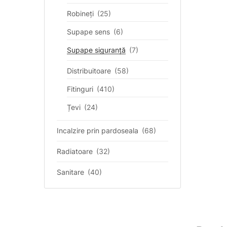
Robineți
(25)
Supape sens
(6)
Supape siguranță
(7)
Distribuitoare
(58)
Fitinguri
(410)
Țevi
(24)
Incalzire prin pardoseala
(68)
Radiatoare
(32)
Sanitare
(40)