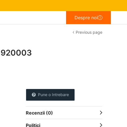
Despre noi
Previous page
 1920003
Pune o Intrebare
Recenzii (0)
Politici