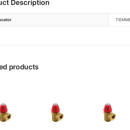
uct Description
ucator
TIEMM
ed products