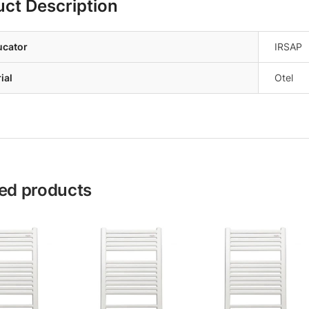
uct Description
ucator
IRSAP
ial
Otel
ed products