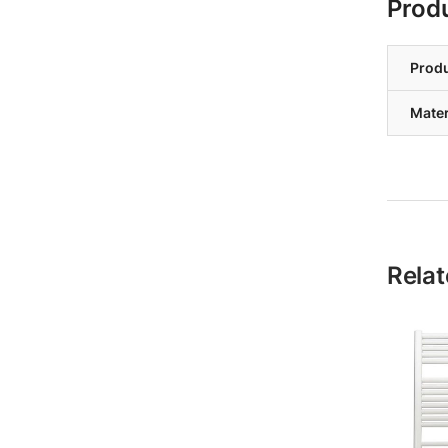
Prod
Prod
Mater
Relat