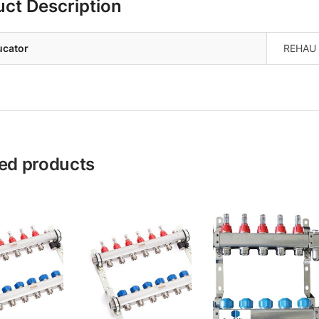
uct Description
ucator
REHAU
ed products