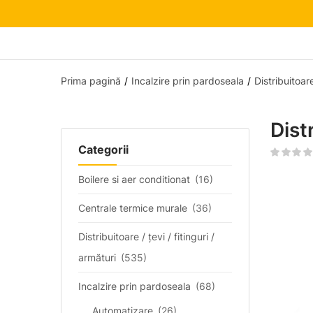
Prima pagină
Incalzire prin pardoseala
Distribuitoar
Dist
Categorii
Boilere si aer conditionat
(16)
Centrale termice murale
(36)
Distribuitoare / țevi / fitinguri /
armături
(535)
Incalzire prin pardoseala
(68)
Automatizare
(26)