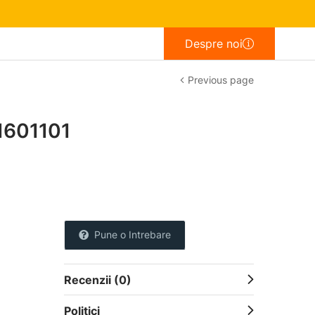
Despre noi
Previous page
1601101
Pune o Intrebare
Recenzii (0)
Politici