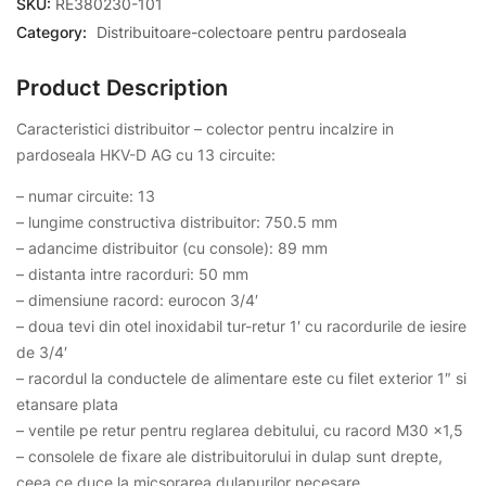
SKU:
RE380230-101
Category:
Distribuitoare-colectoare pentru pardoseala
Product Description
Caracteristici distribuitor – colector pentru incalzire in
pardoseala HKV-D AG cu 13 circuite:
– numar circuite: 13
– lungime constructiva distribuitor: 750.5 mm
– adancime distribuitor (cu console): 89 mm
– distanta intre racorduri: 50 mm
– dimensiune racord: eurocon 3/4′
– doua tevi din otel inoxidabil tur-retur 1′ cu racordurile de iesire
de 3/4′
– racordul la conductele de alimentare este cu filet exterior 1″ si
etansare plata
– ventile pe retur pentru reglarea debitului, cu racord M30 x1,5
– consolele de fixare ale distribuitorului in dulap sunt drepte,
ceea ce duce la micsorarea dulapurilor necesare