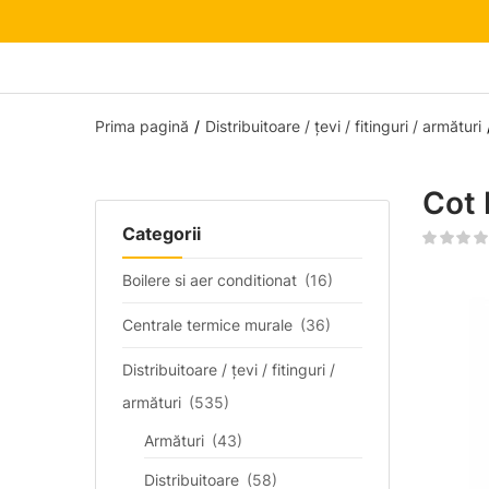
Prima pagină
Distribuitoare / țevi / fitinguri / armături
Cot
Categorii
Boilere si aer conditionat
(16)
Centrale termice murale
(36)
Distribuitoare / țevi / fitinguri /
armături
(535)
Armături
(43)
Distribuitoare
(58)