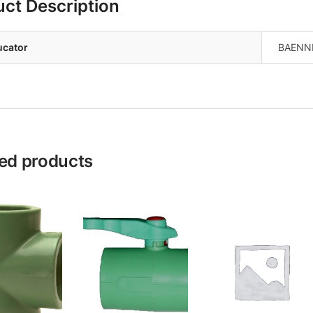
uct Description
ucator
BAENN
ed products