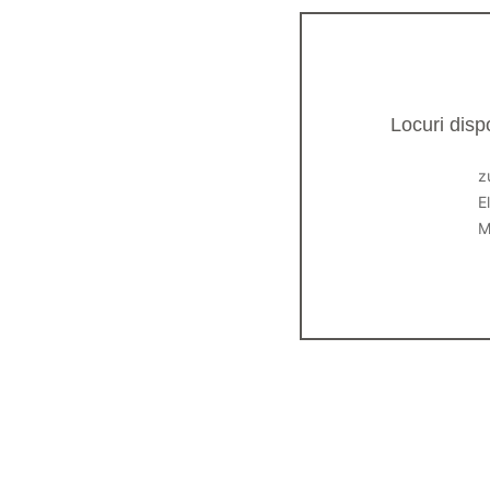
Locuri dispo
z
E
M