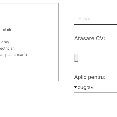
nibile:
Atasare CV:
ugrav
lectrician
anipulant marfa
Aplic pentru: